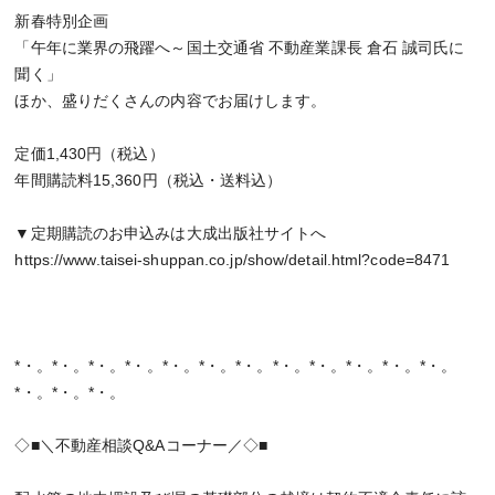
新春特別企画
「午年に業界の飛躍へ～国土交通省 不動産業課長 倉石 誠司氏に
聞く」
ほか、盛りだくさんの内容でお届けします。
定価1,430円（税込）
年間購読料15,360円（税込・送料込）
▼定期購読のお申込みは大成出版社サイトへ
https://www.taisei-shuppan.co.jp/show/detail.html?code=8471
*・。*・。*・。*・。*・。*・。*・。*・。*・。*・。*・。*・。
*・。*・。*・。
◇■＼不動産相談Q&Aコーナー／◇■