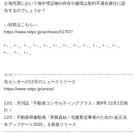
土地売買において地中埋設物の存在や越境は契約不適合責任に該
当するのでしょうか？
↓↓回答はこちら↓↓
https://www.retpc.jp/archives/31707/
*・。*・。*・。*・。*・。*・。*・。*・。*・。*・。*・。*・。
*・。*・。*・。
☆☆‥‥‥‥‥‥‥‥‥‥‥‥‥‥‥‥‥‥‥‥‥‥‥‥‥‥‥‥
当センターの12月のニュースリリース
https://www.retpc.jp/press/
12/1：月刊誌『不動産コンサルティングプラス』第8号 12月1日発
行！
12/1：不動産研修動画「実務直結！宅建業従事者のための 改正法
令アップデート2025」を新規リリース
‥‥‥‥‥‥‥‥‥‥‥‥‥‥‥‥‥‥‥‥‥‥‥‥‥‥‥‥‥‥