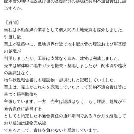
配水管の地中埋設及び塀の基礎部分の越境は契約不適合責任に該
当するか。
【質問】
当社は不動産媒介業者として個人間の土地売買を媒介しました。
引渡し後、
買主が建築中に、敷地境界付近で地中配水管の埋設および塀基礎
の越境が
判明しましたが、工事は支障なく進み、建物は完成しました。
売主は解体時に地中ガラを撤去・整地しましたが、配水管や越境
の認識はなく、
物件状況報告書にも埋設物・越境なしと記載していました。
買主は、売主がこれらを認識していたとして契約不適合責任等に
基づく損害賠償を
主張しています。一方、売主は認識はなく、もし埋設、越境が不
適合責任に該当する
としても約定した不適合責任の通知期間である３か月を経過して
おり通知は建物完成後
であるとして、責任を負わないと反論しています。