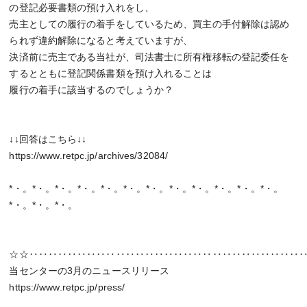
の登記必要書類の預け入れをし、
売主としての履行の着手をしているため、買主の手付解除は認め
られず違約解除になると考えていますが、
決済前に売主である当社が、司法書士に所有権移転の登記委任を
するとともに登記関係書類を預け入れることは
履行の着手に該当するのでしょうか？
↓↓回答はこちら↓↓
https://www.retpc.jp/archives/32084/
*・。*・。*・。*・。*・。*・。*・。*・。*・。*・。*・。*・。
*・。*・。*・。
☆☆‥‥‥‥‥‥‥‥‥‥‥‥‥‥‥‥‥‥‥‥‥‥‥‥‥‥‥‥
当センターの3月のニュースリリース
https://www.retpc.jp/press/