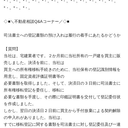
*・。*・。*・。*・。*・。*・。*・。*・。*・。*・。*・。*・。
*・。*・。*・。
◇■＼不動産相談Q&Aコーナー／◇■
司法書士への登記書類の預け入れは履行の着手にあたるかどうか
【質問】
当社は、宅建業者です。２か月前に当社所有の一戸建を買主に販
売しました。決済を前に、当社は
買主への所有権移転手続きのために、当社保有の登記識別情報を
用意し、固定資産評価証明書等の
必要書類を取得しました。そして、決済日の３日前に司法書士に
所有権移転登記を委任し、移転に
必要な書類を手渡し、その際に印鑑証明書を交付して登記委任状
を作成しました。
しかし、翌日の決済日２日前に買主から手付放棄による契約解除
の申入れがありました。当社は、
すでに移転登記に関する書類を司法書士に対し登記委任及び一連