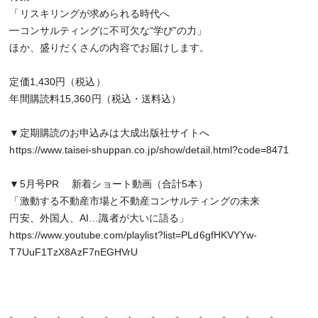
「リスキリングが求められる時代へ
━コンサルティングに不可欠な“学び”の力」
ほか、盛りだくさんの内容でお届けします。
定価1,430円（税込）
年間購読料15,360円（税込・送料込）
▼定期購読のお申込みは大成出版社サイトへ
https://www.taisei-shuppan.co.jp/show/detail.html?code=8471
▼5月号PR 新着ショート動画（合計5本）
「激動する不動産市場と不動産コンサルティングの未来
円安、外国人、AI…識者が大いに語る」
https://www.youtube.com/playlist?list=PLd6gfHKVYYw-
T7UuF1TzX8AzF7nEGHVrU