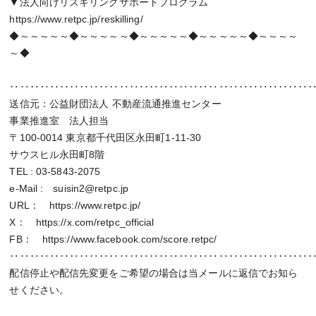
▼法人向けリスキリングサポートプログラム
https://www.retpc.jp/reskilling/
◆～～～～～◆～～～～～◆～～～～～◆～～～～～◆～～～～
～◆
‥‥‥‥‥‥‥‥‥‥‥‥‥‥‥‥‥‥‥‥‥‥‥‥‥‥‥‥‥‥
送信元：公益財団法人 不動産流通推進センター
事業推進室 法人担当
〒100-0014 東京都千代田区永田町1-11-30
サウスヒル永田町8階
TEL : 03-5843-2075
e-Mail : suisin2@retpc.jp
URL： https://www.retpc.jp/
X： https://x.com/retpc_official
FB： https://www.facebook.com/score.retpc/
‥‥‥‥‥‥‥‥‥‥‥‥‥‥‥‥‥‥‥‥‥‥‥‥‥‥‥‥‥‥
配信停止や配信先変更をご希望の場合は当メールに返信でお知ら
せください。